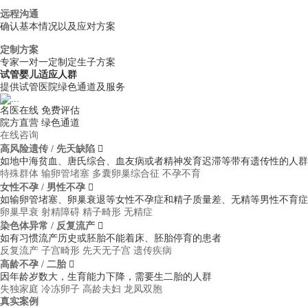
远程沟通
确认基本情况以及应对方案
定制方案
专家一对一定制定生子方案
试管婴儿适应人群
提供试管医院绿色通道及服务
名医在线 免费评估
院方直营
绿色通道
在线咨询
高风险遗传 / 先天缺陷

如地中海贫血、唐氏综合、血友病或者精神发育迟滞等带有遗传性的人群
特殊群体
输卵管堵塞
多囊卵巢综合征
不孕不育
女性不孕 / 男性不孕

如输卵管堵塞、卵巢衰退等女性不孕症和精子质量差、无精等男性不育症
卵巢早衰
射精障碍
精子畸形
无精症
染色体异常 / 反复流产

如有习惯流产历史或胚胎不能着床、胚胎停育的患者
反复流产
子宫畸形
先天无子宫
遗传疾病
高龄不孕 / 二胎

因年龄岁数大，生育能力下降，需要生二胎的人群
失独家庭
冷冻卵子
高龄夫妇
龙凤双胞
真实案例