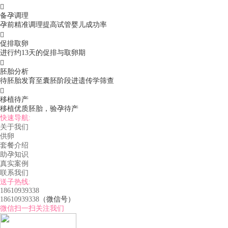

备孕调理
孕前精准调理提高试管婴儿成功率

促排取卵
进行约13天的促排与取卵期

胚胎分析
待胚胎发育至囊胚阶段进遗传学筛查

移植待产
移植优质胚胎，验孕待产
快速导航:
关于我们
供卵
套餐介绍
助孕知识
真实案例
联系我们
送子热线:
18610939338
18610939338
（微信号）
微信扫一扫关注我们