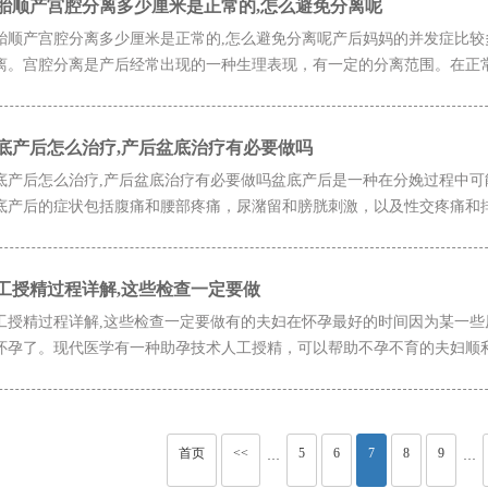
胎顺产宫腔分离多少厘米是正常的,怎么避免分离呢
胎顺产宫腔分离多少厘米是正常的,怎么避免分离呢产后妈妈的并发症比
离。宫腔分离是产后经常出现的一种生理表现，有一定的分离范围。在正常范
底产后怎么治疗,产后盆底治疗有必要做吗
底产后怎么治疗,产后盆底治疗有必要做吗盆底产后是一种在分娩过程中
底产后的症状包括腹痛和腰部疼痛，尿潴留和膀胱刺激，以及性交疼痛和排便
工授精过程详解,这些检查一定要做
工授精过程详解,这些检查一定要做有的夫妇在怀孕最好的时间因为某一
怀孕了。现代医学有一种助孕技术人工授精，可以帮助不孕不育的夫妇顺利怀
首页
<<
5
6
7
8
9
···
···