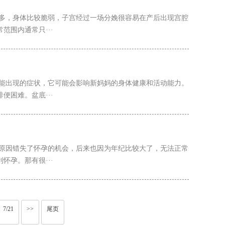
较多，身体比较脆弱，子宫经过一场分娩很容易在产后出现宫腔
围内通常只···
可能出现的症状，它可能会影响新妈妈的身体健康和活动能力。
困难。盆底···
些原因错失了怀孕的机会，后来也因为年纪比较大了，无法正常
孕。那有很···
7/21
>>
尾页