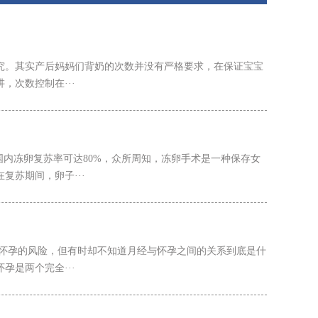
究。其实产后妈妈们背奶的次数并没有严格要求，在保证宝宝
次数控制在···
国内冻卵复苏率可达80%，众所周知，冻卵手术是一种保存女
苏期间，卵子···
有怀孕的风险，但有时却不知道月经与怀孕之间的关系到底是什
是两个完全···